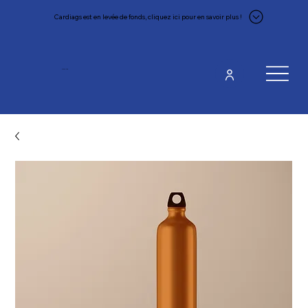
Cardiags est en levée de fonds, cliquez ici pour en savoir plus !
CARDIAGS